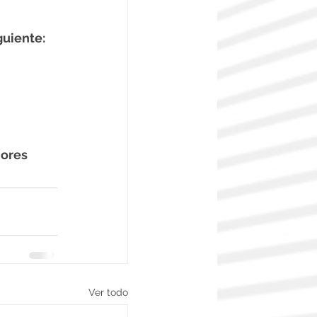
guiente:
es       
Ver todo