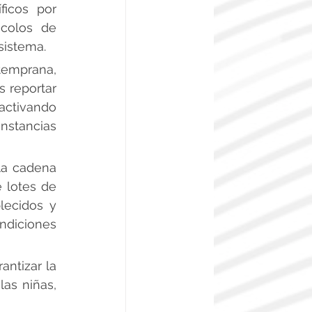
ficos por 
colos de 
sistema.
mprana, 
 reportar 
activando 
nstancias 
la cadena 
 lotes de 
ecidos y 
ndiciones 
ntizar la 
as niñas, 