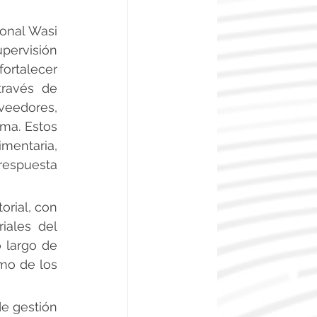
onal Wasi 
pervisión 
ortalecer 
ravés de 
eedores, 
ma. Estos 
ntaria, 
espuesta 
rial, con 
iales del 
largo de 
mo de los 
 gestión 