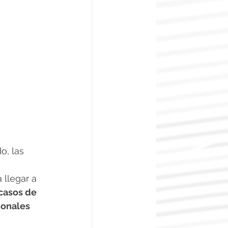
o, las 
 llegar a 
casos de 
ionales 
 