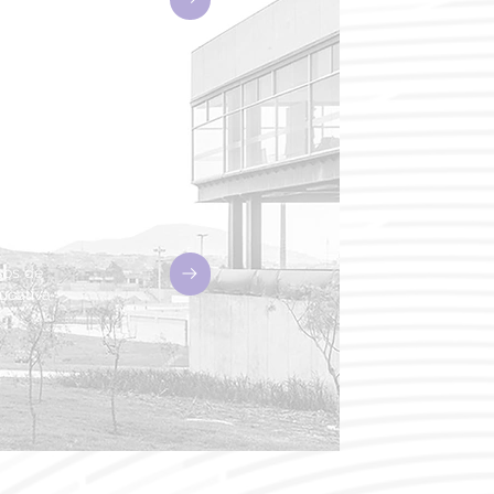
s de
el campo
esos de
ucativa