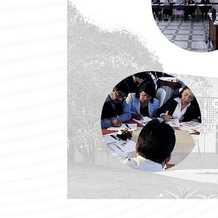
O
d
p