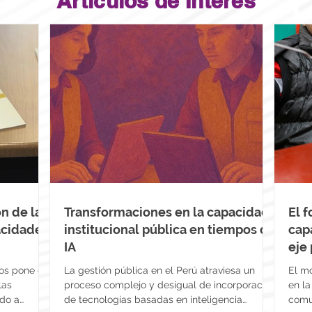
Artículos de Interés
ón de las
Transformaciones en la capacidad
El 
acidades
institucional pública en tiempos de
cap
IA
eje 
seg
os pone en
La gestión pública en el Perú atraviesa un
El m
las
proceso complejo y desigual de incorporación
en la
ado a
de tecnologías basadas en inteligencia
comu