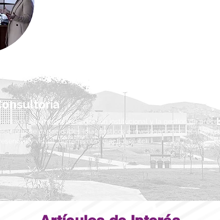
Orientada a fortalecer competencias de formadore
capacidades, gestores publicos, y profesionales d
social.
Consultoría
rientada a la mejora de la gestion institucional y la gestion de proc
esarrollo de capacidades (diagnosticos e investigaciones, gestión ed
resencial y virtual, herramientas diacticas, etc).