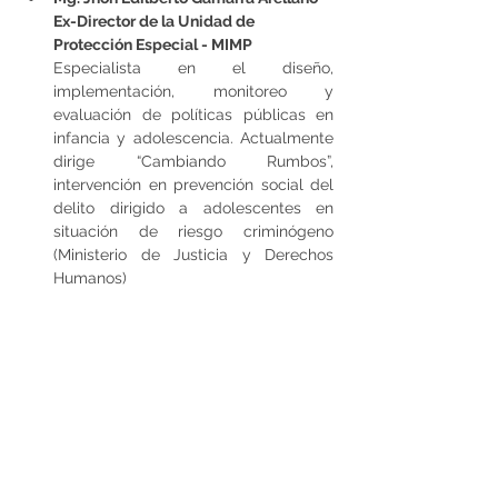
Ex-Director de la Unidad de 
Protección Especial - MIMP
Especialista en el diseño, 
implementación, monitoreo y 
evaluación de políticas públicas en 
infancia y adolescencia. Actualmente 
dirige “Cambiando Rumbos”, 
intervención en prevención social del 
delito dirigido a adolescentes en 
situación de riesgo criminógeno 
(Ministerio de Justicia y Derechos 
Humanos)
Lic. María del Carmen Santiago 
Bailetti
Ex-Directora General de Niños, Niñas 
y Adolescentes – MIMP
Abogada especialista en derechos del 
niño, niña y adolescente con 30 años 
de experiencia en gestión pública y 
privada. Se ha desempeñado en 
diversos cargos de dirección y 