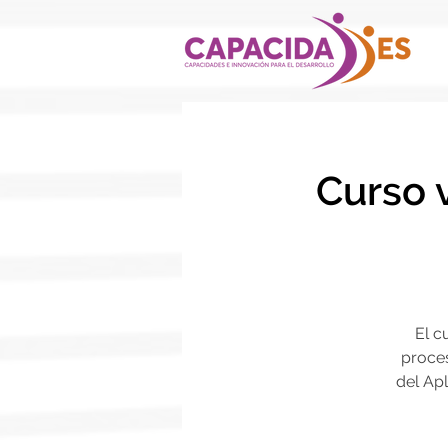
Curso v
El c
proces
del Apl