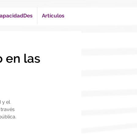
apacidadDes
Artículos
o en las
 y el
 través
pública.