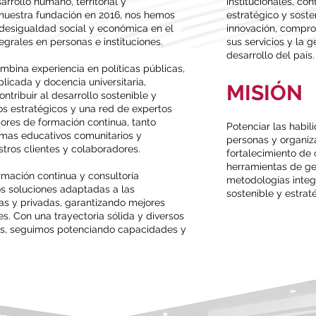
rrollo humano, territorial y
institucionales, co
e nuestra fundación en 2016, nos hemos
estratégico y soste
desigualdad social y económica en el
innovación, compro
grales en personas e instituciones.
sus servicios y la 
desarrollo del país.
mbina experiencia en políticas públicas,
licada y docencia universitaria,
MISIÓN
tribuir al desarrollo sostenible y
dos estratégicos y una red de expertos
res de formación continua, tanto
Potenciar las habi
amas educativos comunitarios y
personas y organiz
tros clientes y colaboradores.
fortalecimiento de
herramientas de ge
ormación continua y consultoría
metodologías integ
s soluciones adaptadas a las
sostenible y estrat
as y privadas, garantizando mejores
. Con una trayectoria sólida y diversos
aís, seguimos potenciando capacidades y